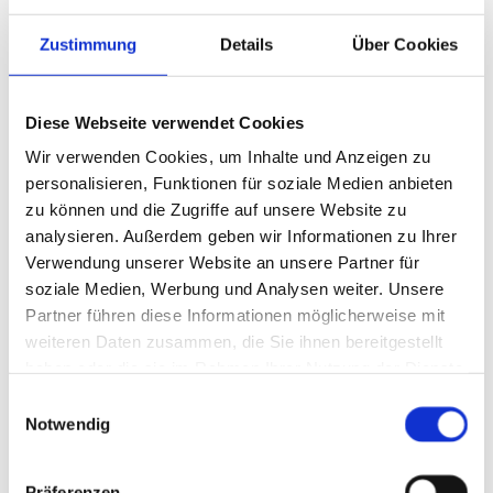
ZURÜCK
Zustimmung
Details
Über Cookies
Gewerbebauten 2
Diese Webseite verwendet Cookies
Wir verwenden Cookies, um Inhalte und Anzeigen zu
personalisieren, Funktionen für soziale Medien anbieten
zu können und die Zugriffe auf unsere Website zu
analysieren. Außerdem geben wir Informationen zu Ihrer
Verwendung unserer Website an unsere Partner für
soziale Medien, Werbung und Analysen weiter. Unsere
Partner führen diese Informationen möglicherweise mit
weiteren Daten zusammen, die Sie ihnen bereitgestellt
haben oder die sie im Rahmen Ihrer Nutzung der Dienste
gesammelt haben.
Einwilligungsauswahl
Notwendig
Präferenzen