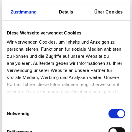
ZURÜCK
Zustimmung
Details
Über Cookies
Landwirtschaftliche Bauten 2
Diese Webseite verwendet Cookies
Wir verwenden Cookies, um Inhalte und Anzeigen zu
personalisieren, Funktionen für soziale Medien anbieten
zu können und die Zugriffe auf unsere Website zu
analysieren. Außerdem geben wir Informationen zu Ihrer
Verwendung unserer Website an unsere Partner für
soziale Medien, Werbung und Analysen weiter. Unsere
Partner führen diese Informationen möglicherweise mit
weiteren Daten zusammen, die Sie ihnen bereitgestellt
haben oder die sie im Rahmen Ihrer Nutzung der Dienste
gesammelt haben.
Einwilligungsauswahl
Notwendig
Präferenzen